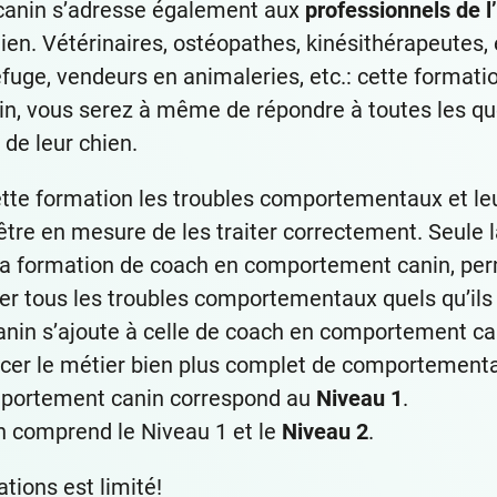
canin s’adresse également aux
professionnels de l
n. Vétérinaires, ostéopathes, kinésithérapeutes, é
uge, vendeurs en animaleries, etc.: cette formation
, vous serez à même de répondre à toutes les que
 de leur chien.
ette formation les troubles comportementaux et le
tre en mesure de les traiter correctement. Seule 
 la formation de coach en comportement canin, per
er tous les troubles comportementaux quels qu’ils 
nin s’ajoute à celle de coach en comportement can
cer le métier bien plus complet de comportemental
mportement canin correspond au
Niveau 1
.
n comprend le Niveau 1 et le
Niveau 2
.
tions est limité!