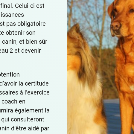
inal. Celui-ci est
aissances
’est pas obligatoire
te obtenir son
canin, et bien sûr
eau 2 et devenir
btention
’avoir la certitude
saires à l’exercice
t coach en
rnira également la
s qui consulteront
nin d’être aidé par