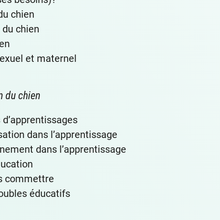
du chien
e du chien
ien
xuel et maternel
n du chien
s d’apprentissages
isation dans l’apprentissage
nnement dans l’apprentissage
ducation
as commettre
roubles éducatifs