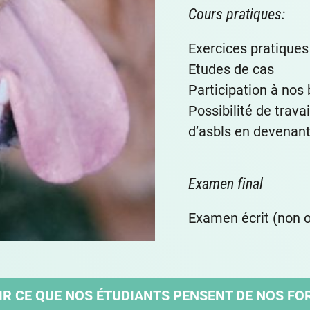
Cours pratiques:
Exercices pratiques
Etudes de cas
Participation à nos
Possibilité de trava
d’asbls en devenan
Examen final
Examen écrit (non o
R CE QUE NOS ÉTUDIANTS PENSENT DE NOS FOR