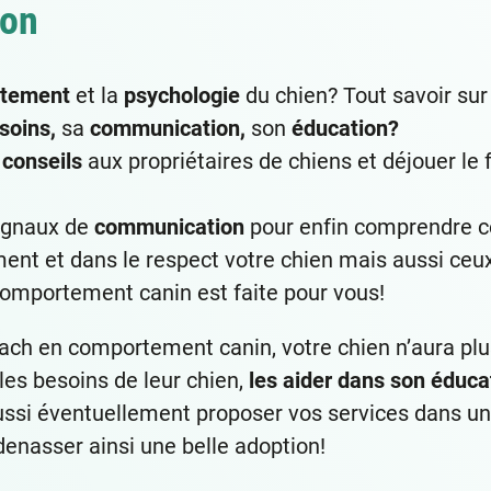
ion
tement
et la
psychologie
du chien? Tout savoir sur
soins,
sa
communication,
son
éducation?
s
conseils
aux propriétaires de chiens et déjouer le f
signaux de
communication
pour enfin comprendre ce
ent et dans le respect votre chien mais aussi ceux
comportement canin est faite pour vous!
coach en comportement canin, votre chien n’aura pl
les besoins de leur chien,
les aider dans son éduca
ssi éventuellement proposer vos services dans u
denasser ainsi une belle adoption!