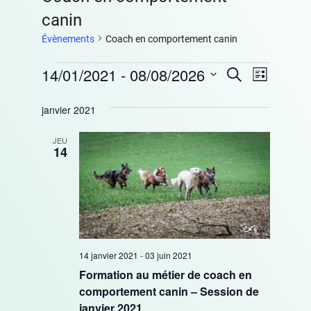
canin
Évènements
Coach en comportement canin
Évènements
14/01/2021
 - 
08/08/2026
Recherche
Navigat
Recherche
Liste
de
Sélectionnez
et
une
janvier 2021
vues
navigation
date.
Évèneme
JEU
de
14
vues
Évènements
14 janvier 2021
-
03 juin 2021
Formation au métier de coach en
comportement canin – Session de
janvier 2021